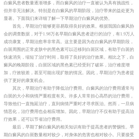
白癜风患者数量逐渐增多，而白癜风的治疗一直被认为具有挑战性，
但并非无法解决。特别是在白癜风的早期阶段，治疗带来的益处更为
显著。下面我们来详细了解一下早期治疗白癜风的优势。
首先，早期治疗能够更容易取得良好的效果。根据我国白癜风协
会的调查数据，对于1.98万名早期白癜风患者进行的治疗，有1.9万人
成功康复，早期治愈率非常高。这主要是因为在白癜风的早期阶段，
白斑周围的正常皮肤中的黑色素可以迁移到白斑区域，有助于白斑的
快速消失，缩短了治疗时间，取得了良好的治疗效果。相比之下，白
癜风的晚期阶段，白斑区域的黑色素已经受到了破坏，治疗难度增
加，疗效较差，甚至可能出现扩散的情况。因此，早期治疗为患者提
供了更好的康复机会。
其次，早期治疗有助于降低治疗费用。白癜风的治疗费用通常与
白斑的大小和病情严重程度有关。许多人常常担心高昂的治疗费用，
导致他们一直拖延治疗，直到病情严重时才寻求医治。然而，一旦病
情恶化，治疗费用也会相应增加。因此，早期治疗不仅有助于提高治
疗效果，还可以节省治疗费用。
最后，早期了解白癜风的相关知识有助于提高患者的警惕性。早
期白癜风的白斑数量相对较少，对身体的危害也相对较小。只要接受