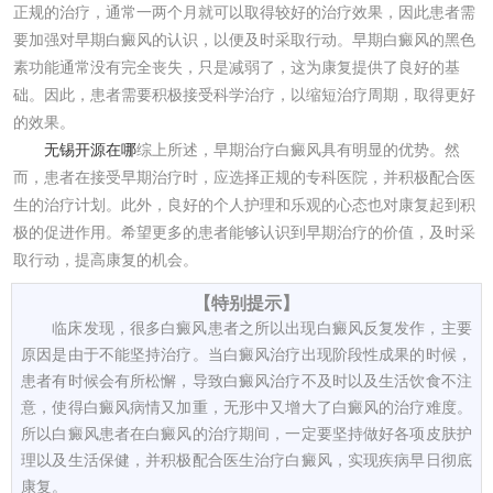
正规的治疗，通常一两个月就可以取得较好的治疗效果，因此患者需
要加强对早期白癜风的认识，以便及时采取行动。早期白癜风的黑色
素功能通常没有完全丧失，只是减弱了，这为康复提供了良好的基
础。因此，患者需要积极接受科学治疗，以缩短治疗周期，取得更好
的效果。
无锡开源在哪
综上所述，早期治疗白癜风具有明显的优势。然
而，患者在接受早期治疗时，应选择正规的专科医院，并积极配合医
生的治疗计划。此外，良好的个人护理和乐观的心态也对康复起到积
极的促进作用。希望更多的患者能够认识到早期治疗的价值，及时采
取行动，提高康复的机会。
【特别提示】
临床发现，很多白癜风患者之所以出现白癜风反复发作，主要
原因是由于不能坚持治疗。当白癜风治疗出现阶段性成果的时候，
患者有时候会有所松懈，导致白癜风治疗不及时以及生活饮食不注
意，使得白癜风病情又加重，无形中又增大了白癜风的治疗难度。
所以白癜风患者在白癜风的治疗期间，一定要坚持做好各项皮肤护
理以及生活保健，并积极配合医生治疗白癜风，实现疾病早日彻底
康复。