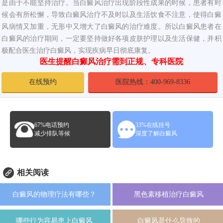
是由于不能坚持治疗。当白癜风治疗出现阶段性成果的时候，患者有时
候会有所松懈，导致白癜风治疗不及时以及生活饮食不注意，使得白癜
风病情又加重，无形中又增大了白癜风的治疗难度。所以白癜风患者在
白癜风的治疗期间，一定要坚持做好各项皮肤护理以及生活保健，并积
极配合医生治疗白癜风，实现疾病早日彻底康复。
医生提醒白癜风治疗需到正规、专科医院
在线预约
医院热线：400-969-8336
67%电话预约
33%在线挂号
减少排队等候
深度了解白癜风
相关阅读
白癜风的物理疗法有哪些？
黑色素移植治疗白癜风
哪些行为容易患上白癜风
白癜风是什么导致的