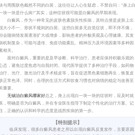
块与周围肤色截然不同的白斑，这往往让人心生疑虑，不禁自问：“身上
一块一块是什么病?”其实，这种症状很可能是白癜风的早期表现。
白癜风，作为一种常见的皮肤色素脱失性疾病，其特点便是皮肤上出
现大小不一、形状不规则的白斑。这些白斑多无自觉症状，即不痒不痛，
但会随病情发展逐渐扩大或增多，影响患者的外貌美观及心理健康。其发
病机制复杂，可能与遗传、免疫功能紊乱、精神压力及环境因素等多种因
素相关。
面对白癜风，重要的是及早诊断、科学治疗。患者应保持积极乐观的
心态，避免过度焦虑与自我封闭。现代医学提供了多种治疗手段，如药物
治疗、光疗、激光治疗及手术植皮等，旨在促进黑色素细胞再生，恢复皮
肤正常色泽。同时，合理的生活方式和饮食习惯也对病情的稳定与改善至
关重要。
无锡治白癜风哪家好
总之，身上出现白一块一块的症状时，应及时就
医，明确是否为白癜风，并在专业医生指导下制定个性化的治疗方案。记
住，正确的认识和科学的态度是战胜疾病的第一步。
【特别提示】
临床发现，很多白癜风患者之所以出现白癜风反复发作，主要原因